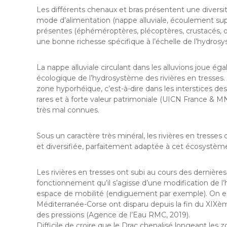
Les différents chenaux et bras présentent une diversi
mode d’alimentation (nappe alluviale, écoulement supe
présentes (éphéméroptères, plécoptères, crustacés, 
une bonne richesse spécifique à l’échelle de l’hydros
La nappe alluviale circulant dans les alluvions joue 
écologique de l’hydrosystème des rivières en tresses.
zone hyporhéique, c’est-à-dire dans les interstices des
rares et à forte valeur patrimoniale (UICN France & 
très mal connues.
Sous un caractère très minéral, les rivières en tresse
et diversifiée, parfaitement adaptée à cet écosystème
Les rivières en tresses ont subi au cours des dernièr
fonctionnement qu’il s’agisse d’une modification de l’
espace de mobilité (endiguement par exemple). On e
Méditerranée-Corse ont disparu depuis la fin du XIXèm
des pressions (Agence de l’Eau RMC, 2019).
Difficile de croire que le Drac chenalisé longeant le