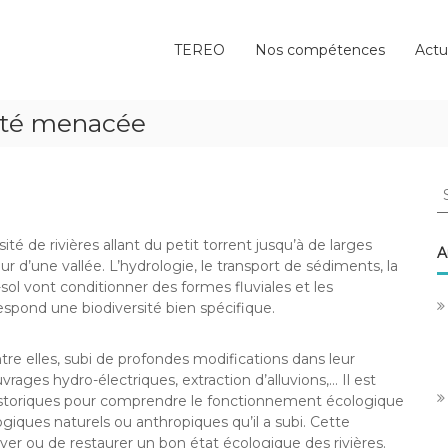
TEREO
Nos compétences
Actu
sité menacée
S
fo
é de rivières allant du petit torrent jusqu’à de larges
A
ur d’une vallée. L’hydrologie, le transport de sédiments, la
-sol vont conditionner des formes fluviales et les
spond une biodiversité bien spécifique.
entre elles, subi de profondes modifications dans leur
ges hydro-électriques, extraction d’alluvions,… Il est
historiques pour comprendre le fonctionnement écologique
ogiques naturels ou anthropiques qu’il a subi. Cette
ver ou de restaurer un bon état écologique des rivières.