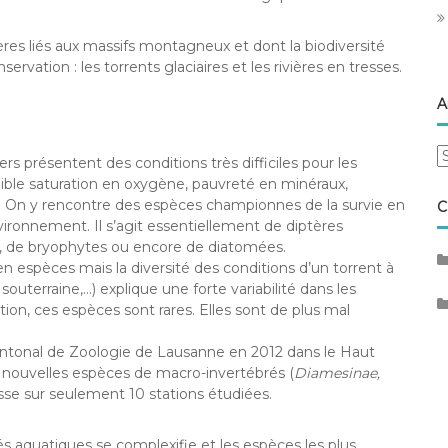
ières liés aux massifs montagneux et dont la biodiversité
rvation : les torrents glaciaires et les rivières en tresses.
A
A
ers présentent des conditions très difficiles pour les
aible saturation en oxygène, pauvreté en minéraux,
res… On y rencontre des espèces championnes de la survie en
C
ironnement. Il s’agit essentiellement de diptères
), de bryophytes ou encore de diatomées.
en espèces mais la diversité des conditions d’un torrent à
u souterraine,…) explique une forte variabilité dans les
ation, ces espèces sont rares. Elles sont de plus mal
ntonal de Zoologie de Lausanne en 2012 dans le Haut
0 nouvelles espèces de macro-invertébrés (
Diamesinae,
isse sur seulement 10 stations étudiées.
és aquatiques se complexifie et les espèces les plus