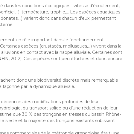
té dans les conditions écologiques : vitesse d’écoulement,
rficiel,…), température, trophie,… Les espèces aquatiques
odonates,…) varient donc dans chacun d’eux, permettant
ystème.
également un rôle important dans le fonctionnement
 Certaines espèces (crustacés, mollusques,…) vivent dans la
 alluvions en contact avec la nappe alluviale. Certaines sont
MNHN, 2012). Ces espèces sont peu étudiées et donc encore
s cachent donc une biodiversité discrète mais remarquable
 façonné par la dynamique alluviale.
es décennies des modifications profondes de leur
hydrologie, du transport solide ou d’une réduction de leur
stime que 30 % des tronçons en tresses du bassin Rhône-
e siècle et la majorité des tronçons existants subissent
s zones commerciales de la métropole grenobloise était une