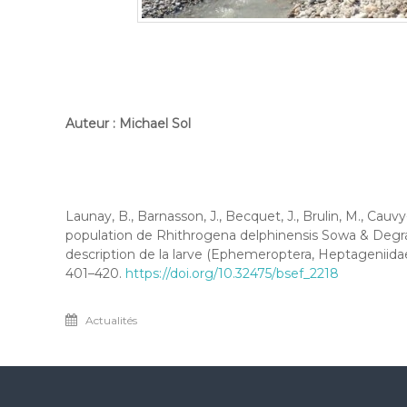
Auteur : Michael Sol
Launay, B., Barnasson, J., Becquet, J., Brulin, M., Cauvy
population de Rhithrogena delphinensis Sowa & Degra
description de la larve (Ephemeroptera, Heptageniidae
401–420.
https://doi.org/10.32475/bsef_2218
Actualités