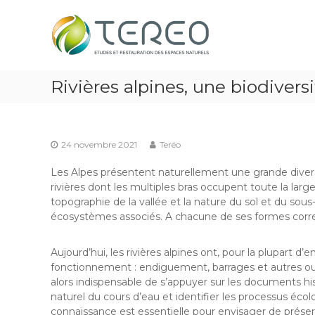
Skip
TEREO
to
étude
content
et
restauration
des
Rivières alpines, une biodiver
espaces
naturels
24 novembre 2021
Teréo
Les Alpes présentent naturellement une grande diversit
rivières dont les multiples bras occupent toute la large
topographie de la vallée et la nature du sol et du sous
écosystèmes associés. A chacune de ses formes corre
Aujourd’hui, les rivières alpines ont, pour la plupart d’
fonctionnement : endiguement, barrages et autres ouvra
alors indispensable de s’appuyer sur les documents 
naturel du cours d’eau et identifier les processus écol
connaissance est essentielle pour envisager de préser