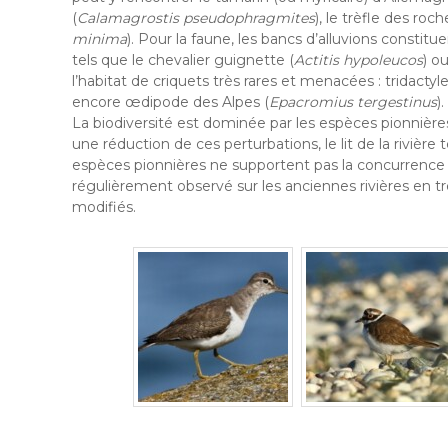
(
Calamagrostis pseudophragmites
), le trèfle des roch
minima
). Pour la faune, les bancs d’alluvions constitu
tels que le chevalier guignette (
Actitis hypoleucos
) ou
l’habitat de criquets très rares et menacées : tridacty
encore œdipode des Alpes (
Epacromius tergestinus
).
La biodiversité est dominée par les espèces pionnière
une réduction de ces perturbations, le lit de la rivière
espèces pionnières ne supportent pas la concurrence 
régulièrement observé sur les anciennes rivières en tre
modifiés.