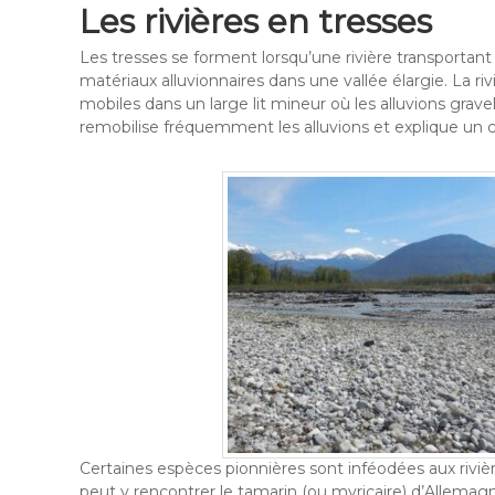
Les rivières en tresses
Les tresses se forment lorsqu’une rivière transporta
matériaux alluvionnaires dans une vallée élargie. La r
mobiles dans un large lit mineur où les alluvions grav
remobilise fréquemment les alluvions et explique un c
Certaines espèces pionnières sont inféodées aux rivière
peut y rencontrer le tamarin (ou myricaire) d’Allemag