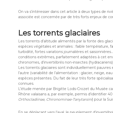
On va s’intéresser dans cet article à deux types de riv
associée est concernée par de très forts enjeux de conse
Les torrents glaciaires
Les torrents d’altitude alimentés par la fonte des glaci
espèces végétales et animales : faible température, f
turbidité, fortes variations journalières et saisonniè
conditions extrêmes, parfaitement adaptées à cet env
chironomes, d’invertébrés non-insectes (hydracariens
Les torrents glaciaires sont individuellement pauvres 
l’autre (variabilité de l’alimentation : glacier, neige, ea
espèces présentes. Du fait de leur très forte spécialis
connues.
L’étude menée par Brigitte Lods-Crozet du Musée ca
Rhône valaisans a, par exemple, permis d’identifier 4
Orthocladiinae, Chironominae-Tanytarsini
) pour la Su
En se déplaçant vers l’aval, le peuplement d’invertébr