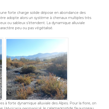
nt une forte charge solide dépose en abondance des
ivière adopte alors un système à chenaux multiples très
eleux ou sableux s’étendent. La dynamique alluviale
aractère peu ou pas végétalisé.
s à forte dynamique alluviale des Alpes. Pour la flore, on
ne (
Myricaria germanica
), le calamagrostide faux-roseau