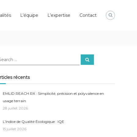
alités
L’équipe
L’expertise
Contact
earch
Search
r:
rticles récents
EMLID REACH RX : Simplicité, précision et polyvalence en
usage terrain
28 juillet 2026
L’Indice de Qualité Écologique : IQE
15 juillet 2026