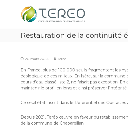
Skip
TEREO
to
étude
content
et
restauration
des
Restauration de la continuité é
espaces
naturels
20 mars 2024
Teréo
En France, plus de 100 000 seuils fragmentent les hyd
écologique de ces milieux. En Isère, sur la commune de
cours d’eau classé liste 2, ne faisait pas exception. 
maintenir le profil en long et ainsi préserver l’intégr
Ce seuil état inscrit dans le Référentiel des Obstacle
Depuis 2021, Teréo œuvre en faveur du rétablissement
de la commune de Chapareillan.