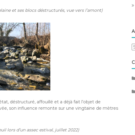
plaine et ses blocs déstructurés, vue vers l’amont)
A
A
C
at, déstructuré, affouillé et a déjà fait l’objet de
evée, son influence remonte sur une vingtaine de mètres
il lors d’un assec estival, juillet 2022)