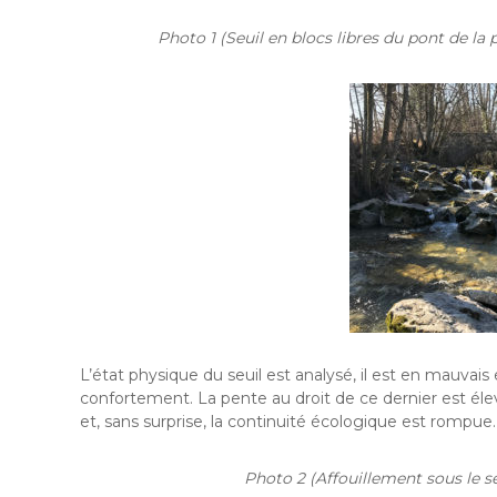
Photo 1 (Seuil en blocs libres du pont de la 
L’état physique du seuil est analysé, il est en mauvais ét
confortement. La pente au droit de ce dernier est él
et, sans surprise, la continuité écologique est rompue.
Photo 2 (Affouillement sous le seu