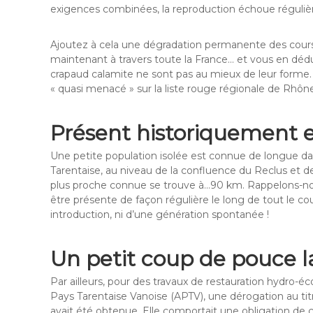
exigences combinées, la reproduction échoue réguliè
Ajoutez à cela une dégradation permanente des cours d
maintenant à travers toute la France… et vous en dédui
crapaud calamite ne sont pas au mieux de leur forme.
« quasi menacé » sur la liste rouge régionale de Rhôn
Présent historiquement e
Une petite population isolée est connue de longue da
Tarentaise, au niveau de la confluence du Reclus et de l
plus proche connue se trouve à…90 km. Rappelons-nou
être présente de façon régulière le long de tout le co
introduction, ni d’une génération spontanée !
Un petit coup de pouce l
Par ailleurs, pour des travaux de restauration hydro-
Pays Tarentaise Vanoise (APTV), une dérogation au ti
avait été obtenue. Elle comportait une obligation de c