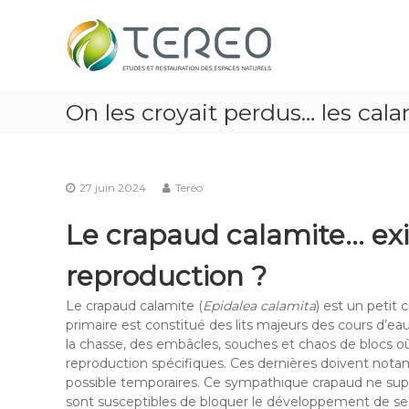
Skip
TEREO
to
étude
content
et
restauration
des
On les croyait perdus… les cala
espaces
naturels
27 juin 2024
Teréo
Le crapaud calamite… ex
reproduction ?
Le crapaud calamite (
Epidalea calamita
) est un petit 
primaire est constitué des lits majeurs des cours d’e
la chasse, des embâcles, souches et chaos de blocs où
reproduction spécifiques. Ces dernières doivent nota
possible temporaires. Ce sympathique crapaud ne sup
sont susceptibles de bloquer le développement de se