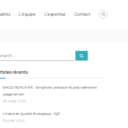
alités
L’équipe
L’expertise
Contact
earch
Search
r:
rticles récents
EMLID REACH RX : Simplicité, précision et polyvalence en
usage terrain
28 juillet 2026
L’Indice de Qualité Écologique : IQE
15 juillet 2026