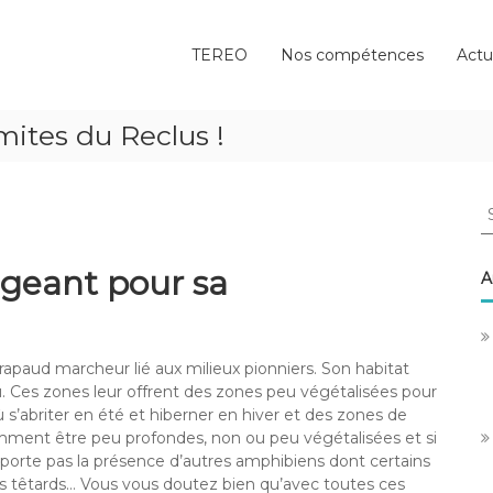
TEREO
Nos compétences
Actu
mites du Reclus !
S
fo
igeant pour sa
A
crapaud marcheur lié aux milieux pionniers. Son habitat
au. Ces zones leur offrent des zones peu végétalisées pour
 s’abriter en été et hiberner en hiver et des zones de
mment être peu profondes, non ou peu végétalisées et si
porte pas la présence d’autres amphibiens dont certains
s têtards… Vous vous doutez bien qu’avec toutes ces