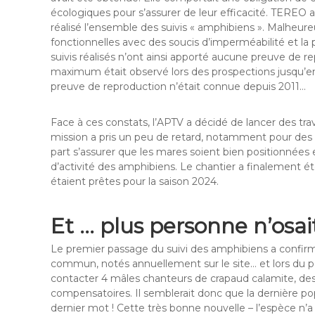
écologiques pour s’assurer de leur efficacité. TEREO a
réalisé l’ensemble des suivis « amphibiens ». Malheur
fonctionnelles avec des soucis d’imperméabilité et l
suivis réalisés n’ont ainsi apporté aucune preuve de r
maximum était observé lors des prospections jusqu’en
preuve de reproduction n’était connue depuis 2011…
Face à ces constats, l’APTV a décidé de lancer des tr
mission a pris un peu de retard, notamment pour des rai
part s’assurer que les mares soient bien positionnées 
d’activité des amphibiens. Le chantier a finalement é
étaient prêtes pour la saison 2024.
Et … plus personne n’osait
Le premier passage du suivi des amphibiens a confirm
commun, notés annuellement sur le site… et lors du p
contacter 4 mâles chanteurs de crapaud calamite, des
compensatoires. Il semblerait donc que la dernière pop
dernier mot ! Cette très bonne nouvelle – l’espèce n’a 