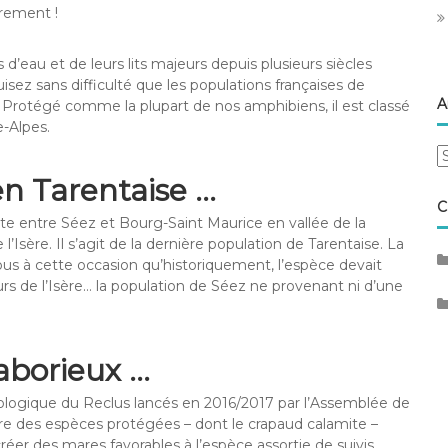
rement !
’eau et de leurs lits majeurs depuis plusieurs siècles
sez sans difficulté que les populations françaises de
A
 Protégé comme la plupart de nos amphibiens, il est classé
e-Alpes.
A
n Tarentaise …
C
te entre Séez et Bourg-Saint Maurice en vallée de la
’Isère. Il s’agit de la dernière population de Tarentaise. La
s à cette occasion qu’historiquement, l’espèce devait
urs de l’Isère… la population de Séez ne provenant ni d’une
aborieux …
écologique du Reclus lancés en 2016/2017 par l’Assemblée de
tre des espèces protégées – dont le crapaud calamite –
réer des mares favorables à l’espèce assortie de suivis