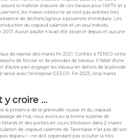
 assuré la maîtrise d’œuvre de ces travaux pour l’APTV et a
eusement, les mares créées ne se sont pas avérées très
a présence de déchets ligneux à proximité immédiate. Les
eproduction du crapaud calamite et un seul individu
 2017. Aucun adulte n’avait été observé depuis et aucune
avaux de reprise des mares fin 2021. Confiée à TEREO cette
sons de foncier et de périodes de travaux. Il fallait d’une
et d’autre part engager les travaux en dehors de la période
té lancé avec l’entreprise GEECO. Fin 2023, cinq mares
 y croire …
é la présence de la grenouille rousse et du crapaud
assage de mai, nous avons eu la bonne surprise de
 têtards et des pontes en cours d’éclosion dans 2 mares
ulation de crapaud calamite de Tarentaise n’ait pas dit son
pas disparu ! – ne doit cependant pas occulter la très