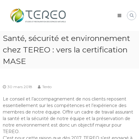
Skip
TEREO
to
étude
content
et
restauration
des
Santé, sécurité et environnement
espaces
naturels
chez TEREO : vers la certification
MASE
30 mars 2018
Teréo
Le conseil et l’accompagnement de nos clients reposent
essentiellement sur les compétences et l’expérience des
membres de notre équipe. Offrir un cadre de travail assurant
la santé et la sécurité de notre équipe et la préservation de
notre environnement est donc un objectif majeur pour
TEREO.
C’est pour cette raison que dès 2017, TEREO s’est engagé à