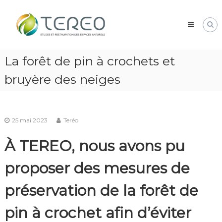
Skip
TEREO
to
étude
content
et
restauration
des
La forêt de pin à crochets et
espaces
naturels
bruyère des neiges
25 mai 2023
Teréo
À TEREO, nous avons pu
proposer des mesures de
préservation de la forêt de
pin à crochet afin d’éviter