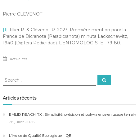
Pierre CLEVENOT
[1]
Tillier P. & Clévenot P. 2023. Première mention pour la
France de Dicranota (Paradicranota) minuta Lackschewitz,
1940 (Diptera Pediciidae). L’ENTOMOLOGISTE ; 79-80.
Actualités
Search
Search
for:
Articles récents
EMLID REACH RX : Simplicité, précision et polyvalence en usage terrain
28 juillet 2026
L’Indice de Qualité Écologique : IQE