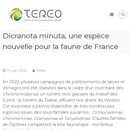
Skip
TEREO
to
étude
content
et
restauration
des
Dicranota minuta, une espèce
espaces
naturels
nouvelle pour la faune de France
14 juin 2023
Teréo
En 2022, plusieurs campagnes de prélèvements de larves et
d’imagos ont été réalisées dans le cadre d’un inventaire des
Chironomidae
sur un torrent nivo-glaciaire du massif des
Ecrins : le torrent du Diable, affluent rive droite du Vénéon.
Cet inventaire a permis d’identifier de très nombreuses
espèces issues des sous-familles suivantes :
Orthocladiinae,
Chironominae, Diamesinae et Tanypodinae
. D’autres familles
de Diptères complètent la liste faunistique : nombreux