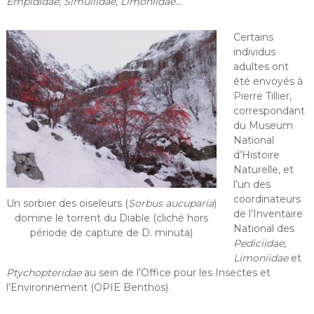
Empididae, Simuliidae, Limoniidae…
Certains
individus
adultes ont
été envoyés à
Pierre Tillier,
correspondant
du Museum
National
d’Histoire
Naturelle, et
l’un des
coordinateurs
Un sorbier des oiseleurs (
Sorbus aucuparia
)
de l’Inventaire
domine le torrent du Diable (cliché hors
National des
période de capture de D. minuta)
Pediciidae
,
Limoniidae
et
Ptychopteridae
au sein de l’Office pour les Insectes et
l’Environnement (OPIE Benthos).