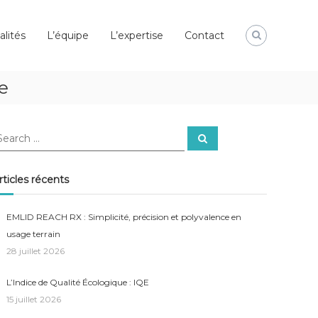
alités
L’équipe
L’expertise
Contact
e
earch
Search
r:
rticles récents
EMLID REACH RX : Simplicité, précision et polyvalence en
usage terrain
28 juillet 2026
L’Indice de Qualité Écologique : IQE
15 juillet 2026