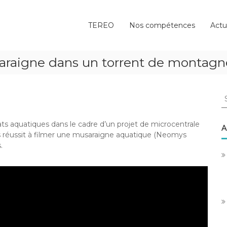
TEREO
Nos compétences
Actu
saraigne dans un torrent de montagn
S
fo
ats aquatiques dans le cadre d’un projet de microcentrale
A
s réussit à filmer une musaraigne aquatique (Neomys
.