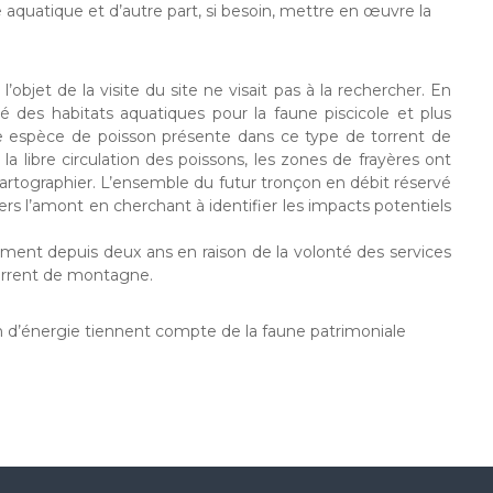
e aquatique et d’autre part, si besoin, mettre en œuvre la
bjet de la visite du site ne visait pas à la rechercher. En
lité des habitats aquatiques pour la faune piscicole et plus
e espèce de poisson présente dans ce type de torrent de
a libre circulation des poissons, les zones de frayères ont
 cartographier. L’ensemble du futur tronçon en débit réservé
 vers l’amont en cherchant à identifier les impacts potentiels
ent depuis deux ans en raison de la volonté des services
torrent de montagne.
on d’énergie tiennent compte de la faune patrimoniale