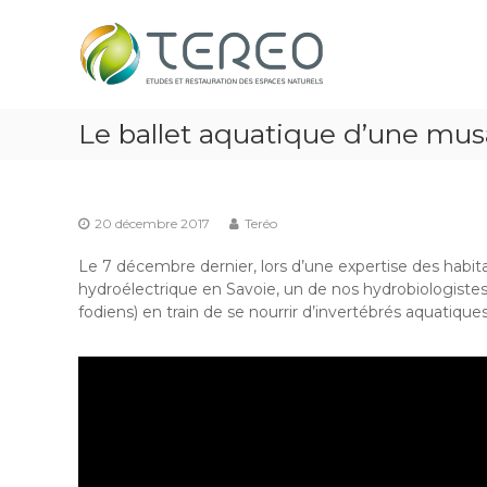
Skip
TEREO
to
étude
content
et
restauration
des
Le ballet aquatique d’une mu
espaces
naturels
20 décembre 2017
Teréo
Le 7 décembre dernier, lors d’une expertise des habit
hydroélectrique en Savoie, un de nos hydrobiologiste
fodiens) en train de se nourrir d’invertébrés aquatiques