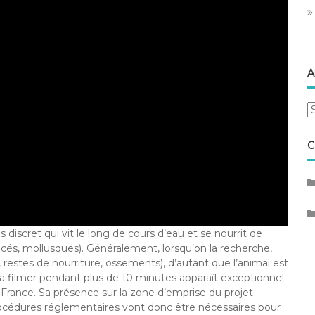
A
A
C
scret qui vit le long de cours d’eau et se nourrit de
tacés, mollusques). Généralement, lorsqu’on la recherche,
 restes de nourriture, ossements), d’autant que l’animal est
 la filmer pendant plus de 10 minutes apparaît exceptionnel.
 France. Sa présence sur la zone d’emprise du projet
rocédures réglementaires vont donc être nécessaires pour