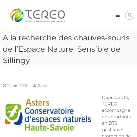
Skip
TEREO
to
étude
content
et
restauration
des
A la recherche des chauves-souris
espaces
naturels
de l’Espace Naturel Sensible de
Sillingy
19 juin 2018
Teréo
Depuis 2014,
TEREO
accompagne
des étudiants
en BTS
gestion et
protection de