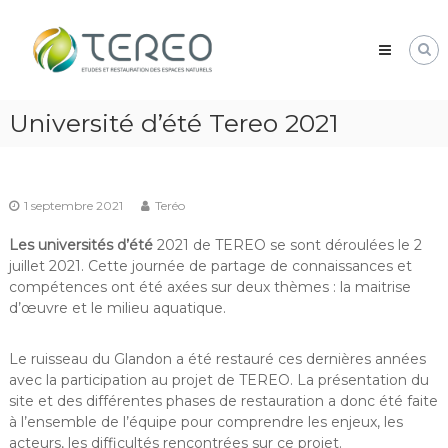
Skip
TEREO
to
étude
content
et
restauration
des
Université d’été Tereo 2021
espaces
naturels
1 septembre 2021
Teréo
Les universités d’été
2021 de TEREO se sont déroulées le 2
juillet 2021. Cette journée de partage de connaissances et
compétences ont été axées sur deux thèmes : la maitrise
d’œuvre et le milieu aquatique.
Le ruisseau du Glandon a été restauré ces dernières années
avec la participation au projet de TEREO. La présentation du
site et des différentes phases de restauration a donc été faite
à l’ensemble de l’équipe pour comprendre les enjeux, les
acteurs, les difficultés rencontrées sur ce projet.