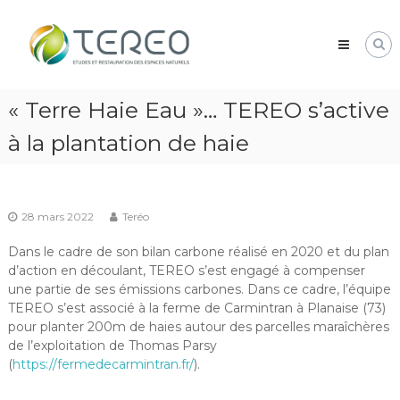
Skip
TEREO
to
étude
content
et
restauration
des
« Terre Haie Eau »… TEREO s’active
espaces
naturels
à la plantation de haie
28 mars 2022
Teréo
Dans le cadre de son bilan carbone réalisé en 2020 et du plan
d’action en découlant, TEREO s’est engagé à compenser
une partie de ses émissions carbones. Dans ce cadre, l’équipe
TEREO s’est associé à la ferme de Carmintran à Planaise (73)
pour planter 200m de haies autour des parcelles maraîchères
de l’exploitation de Thomas Parsy
(
https://fermedecarmintran.fr/
).