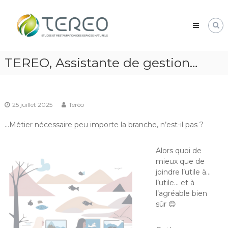
Skip
TEREO
to
étude
content
et
restauration
des
TEREO, Assistante de gestion…
espaces
naturels
25 juillet 2025
Teréo
…Métier nécessaire peu importe la branche, n’est-il pas ?
Alors quoi de
mieux que de
joindre l’utile à…
l’utile… et à
l’agréable bien
sûr 😊