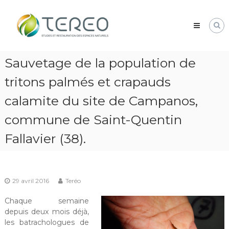
Skip
TEREO
to
étude
content
et
restauration
des
Sauvetage de la population de
espaces
naturels
tritons palmés et crapauds
calamite du site de Campanos,
commune de Saint-Quentin
Fallavier (38).
29 avril 2016
Teréo
Chaque semaine
depuis deux mois déjà,
les batrachologues de