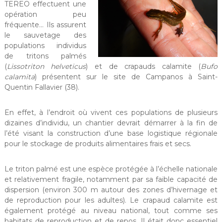
TEREO effectuent une
opération peu
fréquente… Ils assurent
le sauvetage des
populations individus
de tritons palmés
(
Lissotriton helveticus
) et de crapauds calamite (
Bufo
calamita
) présentent sur le site de Campanos à Saint-
Quentin Fallavier (38).
En effet, à l’endroit où vivent ces populations de plusieurs
dizaines d’individu, un chantier devrait démarrer à la fin de
l’été visant la construction d’une base logistique régionale
pour le stockage de produits alimentaires frais et secs.
Le triton palmé est une espèce protégée à l’échelle nationale
et relativement fragile, notamment par sa faible capacité de
dispersion (environ 300 m autour des zones d’hivernage et
de reproduction pour les adultes). Le crapaud calamite est
également protégé au niveau national, tout comme ses
habitats de reproduction et de repos. Il était donc essentiel