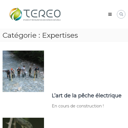
Skip
TEREO
to
étude
content
et
restauration
des
Catégorie :
espaces
Expertises
naturels
L’art de la pêche électrique
En cours de construction !