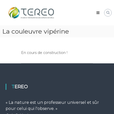
Skip
TEREO
to
étude
content
et
restauration
des
La couleuvre vipérine
espaces
naturels
En cours de construction !
TEREO
« La nature est un professeur universel et sûr
pour celui qui l'observe. »