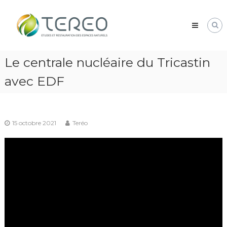
Skip
TEREO
to
étude
content
et
restauration
des
Le centrale nucléaire du Tricastin
espaces
naturels
avec EDF
15 octobre 2021
Teréo