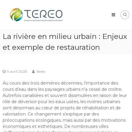
Skip
TEREO
to
étude
content
et
restauration
des
La rivière en milieu urbain : Enjeux
espaces
naturels
et exemple de restauration
9 avril 2025
Teréo
Au cours des trois dernières décennies, l’importance des
cours d’eau dans les paysages urbains n’a cessé de croître.
Autrefois canalisées et souvent dissimulées en raison de leur
rôle de déversoir pour les eaux usées, les rivières urbaines
sont désormais au cœur de projets de réhabilitation et de
valorisation. Ce changement s’explique par des
préoccupations écologiques, mais aussi par des motivations
économiques et esthétiques. De nombreuses villes