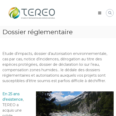
Skip
TEREO
to
étude
content
et
restauration
des
Dossier réglementaire
espaces
naturels
Etude d’impacts, dossier d’autorisation environnementale,
cas par cas, notice d’incidences, dérogation au titre des
espèces protégées, dossier de déclaration loi sur l’eau,
compensation zones humides… le dédale des dossiers
réglementaires et autorisations auxquels vos projets sont
susceptibles d’être soumis est parfois difficile à déchiffrer.
En 25 ans
d’existence
,
TEREO a
acquis une
solide