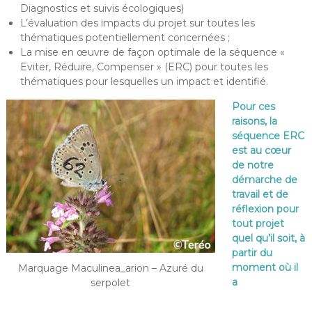
Diagnostics et suivis écologiques)
L’évaluation des impacts du projet sur toutes les
thématiques potentiellement concernées ;
La mise en œuvre de façon optimale de la séquence «
Eviter, Réduire, Compenser » (ERC) pour toutes les
thématiques pour lesquelles un impact et identifié.
Pour ces
raisons, la
séquence ERC
est au cœur
de notre
démarche de
travail et de
réflexion pour
tout projet
quel qu’il soit, à
partir du
moment où il
Marquage Maculinea_arion – Azuré du
a
serpolet